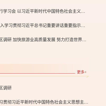
省委理论学习中心组举行学习会 以习近平新时代中国特色社会主义思想为指导 深刻把握“两个结合” 扎实推进中国式现代化的广东实践
市委常委会召开会议 深入学习贯彻习近平总书记重要讲话重要指示精神 传达学习省委常委会在深圳调研时的工作要求和省委常委会会议精神
孟凡利到盐田区大鹏新区调研 加快旅游业高质量发展 努力打造世界级旅游目的地城市
更多+
区调研
市纪委监委领导班子学习贯彻习近平新时代中国特色社会主义思想主题教育读书班开班