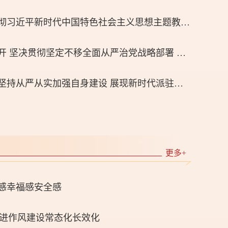
市纪委监委机关学习贯彻习近平新时代中国特色社会主义思想主题教育动员部署会召开
七届市纪委三次全会召开 坚决贯彻坚定不移全面从严治党战略部署 为深圳实现新时代新征程使命任务提供坚强保障
市纪委监委派驻五组：坚持从严从实加强自身建设 展现新时代派驻机构干部队伍昂扬风貌
更多+
感幸福感安全感
推进作风建设常态化长效化