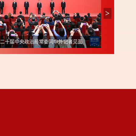
第二十届中央政治局常委同中外记者见面
提法引人关注
一刻不停推进全面从严治党 保