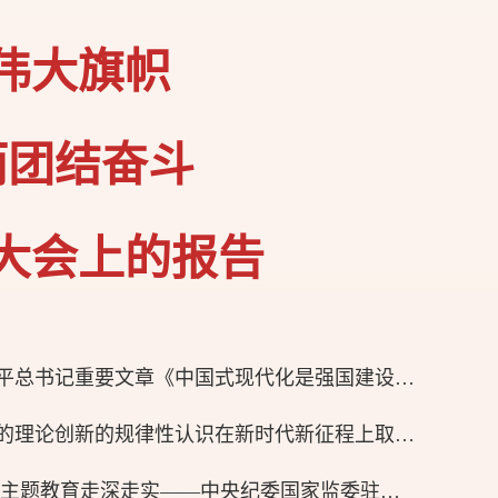
伟大旗帜
而团结奋斗
大会上的报告
《求是》杂志发表习近平总书记重要文章《中国式现代化是强国建设、民族复兴的康庄大道》
习近平：不断深化对党的理论创新的规律性认识在新时代新征程上取得更为丰硕的理论创新成果
持续深化理论武装 推动主题教育走深走实——中央纪委国家监委驻委领导读书班综述