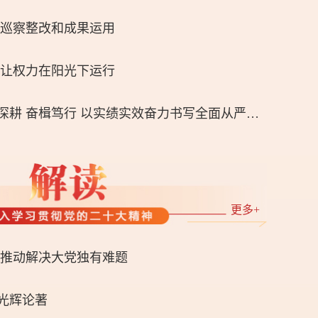
化巡察整改和成果运用
 让权力在阳光下运行
大鹏新区纪工委：砥砺深耕 奋楫笃行 以实绩实效奋力书写全面从严治党新答卷
更多+
 推动解决大党独有难题
光辉论著