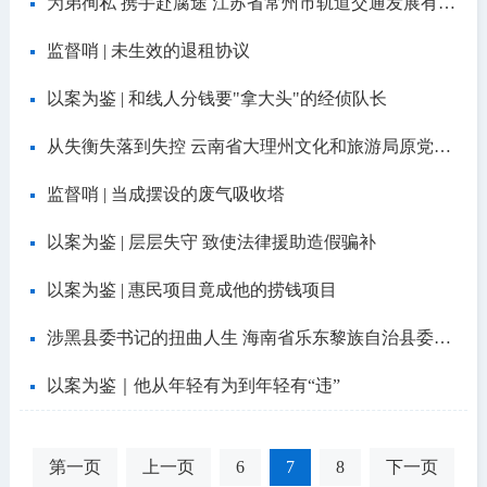
为弟徇私 携手赴腐途 江苏省常州市轨道交通发展有限公司原党委书记、董事长夏永俊严重违纪违法案剖析
监督哨 | 未生效的退租协议
以案为鉴 | 和线人分钱要"拿大头"的经侦队长
从失衡失落到失控 云南省大理州文化和旅游局原党组书记、局长徐会良严重违纪违法案剖析
监督哨 | 当成摆设的废气吸收塔
以案为鉴 | 层层失守 致使法律援助造假骗补
以案为鉴 | 惠民项目竟成他的捞钱项目
涉黑县委书记的扭曲人生 海南省乐东黎族自治县委原书记吴川祝严重违纪违法案剖析
以案为鉴｜他从年轻有为到年轻有“违”
第一页
上一页
6
7
8
下一页