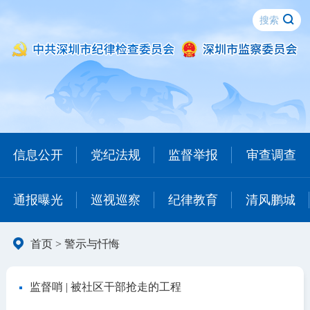
信息公开
党纪法规
监督举报
审查调查
通报曝光
巡视巡察
纪律教育
清风鹏城
首页
>
警示与忏悔
监督哨 | 被社区干部抢走的工程