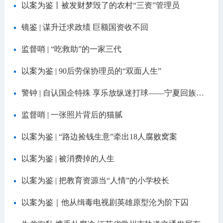
以案为鉴丨被发财梦毁了的农村“三资”管理员
镜鉴 | 谋升迁求政绩 巨额国资收不回
监督哨 | “吃救助”的一家三代
以案为鉴 | 90后劳保协理员的“双面人生”
警钟 | 自认国企特殊 享乐放纵迷打球——宁夏回族自治区原经信委党组副书记、副主任王俭严重违纪违法案剖析
监督哨 | 一张照片背后的猫腻
以案为鉴 | “路边捡钱生意”牵出18人腐败窝案
以案为鉴 | 被消费掉的人生
以案为鉴 | 把教育资源当“人情”的小学校长
以案为鉴｜他从缉毒电视剧英雄原型沦为阶下囚