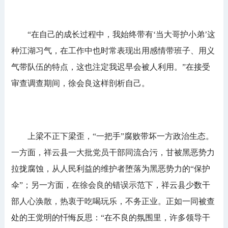
“在自己的成长过程中，我始终带有‘当大哥护小弟’这
种江湖习气，在工作中也时常表现出用感情带班子、用义
气带队伍的特点，这也注定我迟早会被人利用。”在接受
审查调查期间，徐会良这样剖析自己。
上梁不正下梁歪，“一把手”腐败带坏一方政治生态。
一方面，祥云县一大批党员干部同流合污，甘被黑恶势力
拉拢腐蚀，从人民利益的维护者堕落为黑恶势力的“保护
伞”；另一方面，在徐会良的错误示范下，祥云县少数干
部人心涣散，热衷于吃喝玩乐，不务正业。正如一同被查
处的王觉明的忏悔反思：“在不良的氛围里，许多领导干