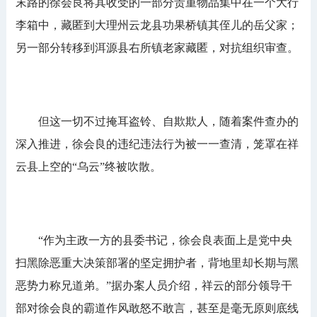
末路的徐会良将其收受的一部分贵重物品集中在一个大行
李箱中，藏匿到大理州云龙县功果桥镇其侄儿的岳父家；
另一部分转移到洱源县右所镇老家藏匿，对抗组织审查。
但这一切不过掩耳盗铃、自欺欺人，随着案件查办的
深入推进，徐会良的违纪违法行为被一一查清，笼罩在祥
云县上空的“乌云”终被吹散。
“作为主政一方的县委书记，徐会良表面上是党中央
扫黑除恶重大决策部署的坚定拥护者，背地里却长期与黑
恶势力称兄道弟。”据办案人员介绍，祥云的部分领导干
部对徐会良的霸道作风敢怒不敢言，甚至是毫无原则底线