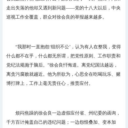
走出失落的他却又遇到新问题——党的十八大以后，中央
巡视工作全覆盖，群众对徐会良的举报越来越多。
“我那时一直抱怨‘组织不公’，认为有人在整我，变得
什么都不在乎，什么都无所谓，把党性原则、工作职责和
党纪法规抛于脑后。”徐会良忏悔道。离党纪国法越远，
离贪污腐败就越近。他为所欲为，心思全在吃喝玩乐、赌
博打牌上，工作上毫无责任心，推责应付。
烦闷焦躁的徐会良一边虚假应付省、州纪委的函询，
千方百计掩盖自己的违纪问题；一边怨恨叠加、变本加