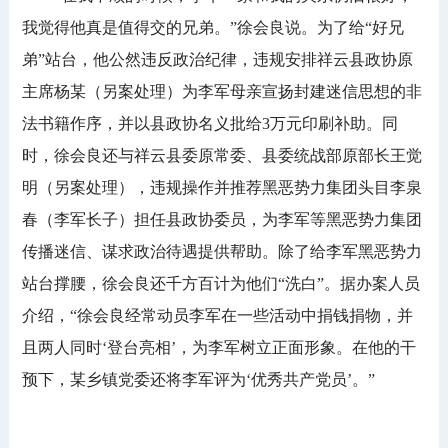
我觉得他真是值得交的兄弟。”徐会良说。为了给“好兄
弟”站台，他公然违反政治纪律，违规安排祥云县政协原
主席杨某（另案处理）为李军母亲宣扬封建迷信思想的非
法书籍作序，并以县政协名义批给3万元印刷补助。同
时，徐会良还与祥云县委原常委、县委统战部原部长王觉
明（另案处理），违规操作并推荐黑恶势力集团头目李泉
春（李军长子）担任县政协委员，为李军等黑恶势力集团
传播迷信、谋求政治待遇提供帮助。除了给李军黑恶势力
站台撑腰，徐会良还千方百计为他们“洗白”。据办案人员
介绍，“徐会良经常动员李军在一些活动中捐钱捐物，并
且两人同时‘登台亮相’，为李军树立正面形象。在他的干
预下，某乡镇党委还将李军评为‘优秀共产党员’。”