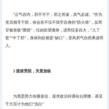
“正气存内，邪不可干；邪之所凑，其气必虚。”作为
党员领导干部，徐会良不仅不筑牢自身的“防火墙”，反而
甘被老板“围猎”，任由欲望缠身，进而狂妄自大，“入了
套”“中了邪”，身体到处都是“缺口”，歪风邪气自然乘虚而
入。
2 提拔受阻，失意放纵
为黑恶势力传播迷信、谋求政治待遇站台撑腰，甚至
千方百计为他们“洗白”