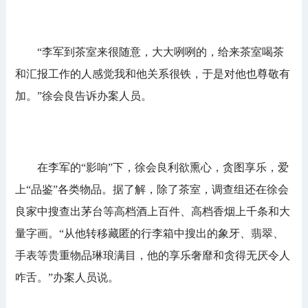
“李军到茶室来很随意，大大咧咧的，给来茶室喝茶
和汇报工作的人感觉我和他关系很铁，于是对他也尊敬有
加。”徐会良告诉办案人员。
在李军的“影响”下，徐会良利欲熏心，贪图享乐，爱
上“品鉴”各类物品。据了解，除了茶室，调查组还在徐会
良家中搜查出茅台等高档酒上百件、高档香烟上千条和大
量字画。“从他转移藏匿的行李箱中搜出的象牙、翡翠、
手表等贵重物品琳琅满目，他的享乐奢靡和贪得无厌令人
咋舌。”办案人员说。