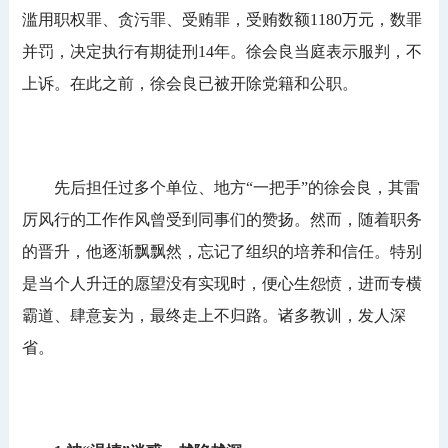
滥用职权罪、贪污罪、受贿罪，受贿数额1180万元，数罪
并罚，决定执行有期徒刑14年。徐会良当庭表示服判，不
上诉。在此之前，徐会良已被开除党籍和公职。
先后担任过多个单位、地方“一把手”的徐会良，其雷
厉风行的工作作风曾受到同事们的赞扬。然而，随着职务
的晋升，他逐渐飘飘然，忘记了组织的培养和信任。特别
是当个人升迁的愿望没有实现时，便心生怨愤，进而专横
霸道、肆意妄为，最终走上不归路。诸多教训，发人深
省。