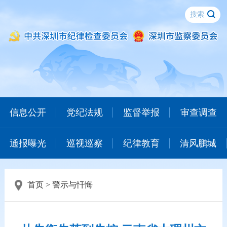
信息公开
党纪法规
监督举报
审查调查
通报曝光
巡视巡察
纪律教育
清风鹏城
首页
>
警示与忏悔