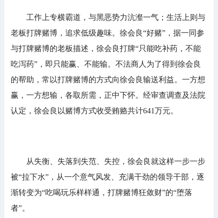
工作上专横霸道，与黑恶势力沆瀣一气；生活上则与
老板打牌赌博，追求低级趣味。徐会良“好赌”，据一同参
与打牌赌博的老板描述，徐会良打牌“只能吃补药，不能
吃泻药”，即只能赢、不能输。不法商人为了得到徐会良
的帮助，常以打牌赌博的方式向徐会良输送利益。一方想
赢，一方想输，各取所需，正中下怀。经审查调查及法院
认定，徐会良以赌博方式收受贿赂共计641万元。
从失衡、失落到失范、失控，徐会良就这样一步一步
被“拉下水”，从一个意气风发、充满干劲的领导干部，逐
渐转变为“吃喝玩乐样样通，打牌赌博狂敛财”的“堕落
者”。