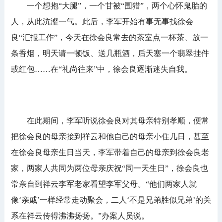
一个想抱“大腿”，一个甘被“围猎”，两个心怀鬼胎的
人，从此沆瀣一气。此后，李军开始有事无事找徐会
良“汇报工作”，今天在徐会良常去的茶室点一杯茶、放一
条香烟，明天请一顿饭、送几瓶酒，后天塞一个翡翠挂件
或红包……在“礼尚往来”中，徐会良逐渐迷失自我。
在此期间，李军听说徐会良对其母亲特别孝顺，便常
把徐会良的母亲接到祥云和他自己的母亲小住几日，甚至
在徐会良母亲生日当天，李军带着自己的母亲到徐会良老
家，两家人共同为两位母亲庆祝“同一天生日”，徐会良也
常亲自到祥云李军老家看望李军父母。“他们两家人就
像‘亲戚’一样经常走动聚会，二人‘不是兄弟胜似兄弟’的关
系在祥云传得沸沸扬扬。”办案人员说。