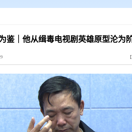
为鉴｜他从缉毒电视剧英雄原型沦为
29
【