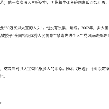
；他一次次深入毒贩家中，面临着生死考验同毒贩斗智斗勇，
“60万买尹大宝的人头”，他没有畏惧、退缩。2002年，尹
先后被授予“全国特级优秀人民警察”“禁毒先进个人”“党风廉政先
这是当时尹大宝留给很多人的印象。随着《忠魂》《缉毒先锋
”。
。