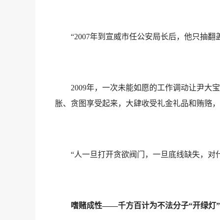
“2007年到宣威市任公安局长后，他只抽翻
2009年，一次未能如愿的工作调动让尹大宝
胀、贪图享受起来，大肆收受礼金礼品和贿赂，
“人一旦打开贪欲阀门，一旦底线缺失，对什
嗜赌成性——千方百计为不法分子“开绿灯”“