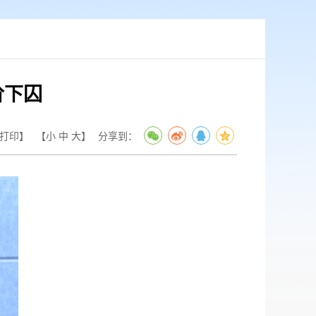
阶下囚
打印】
【
小
中
大
】
分享到：