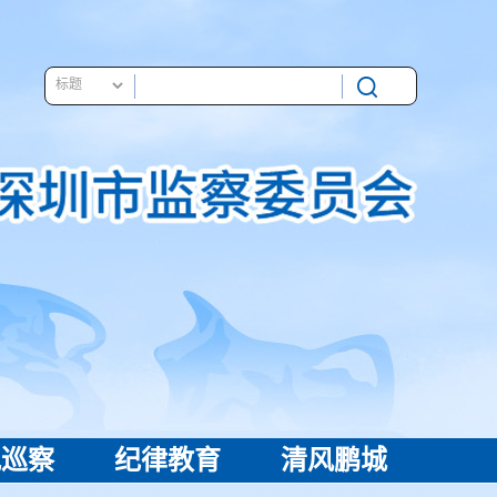
视巡察
纪律教育
清风鹏城