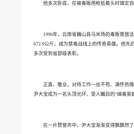
他多次卧底，在被毒贩用枪抵着头时镇定自若
1996年，云南省巍山县马米场的毒贩曾放话要
672.9公斤，成为禁毒战线上的传奇英雄。他
多次受到省部级表彰。
正直、敬业，对待工作一丝不苟、满怀热情，
尹大宝成为一名头顶光环、受人瞩目的“缉毒英雄
在一片赞誉声中，尹大宝渐渐变得飘飘然了