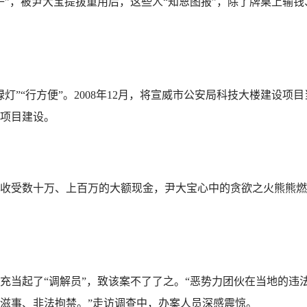
子”，被尹大宝提拔重用后，这些人“知恩图报”，除了牌桌上输
”“行方便”。2008年12月，将宣威市公安局科技大楼建设项
项目建设。
受数十万、上百万的大额现金，尹大宝心中的贪欲之火熊熊燃烧
当起了“调解员”，致该案不了了之。“恶势力团伙在当地的违
滋事、非法拘禁。”走访调查中，办案人员深感震惊。