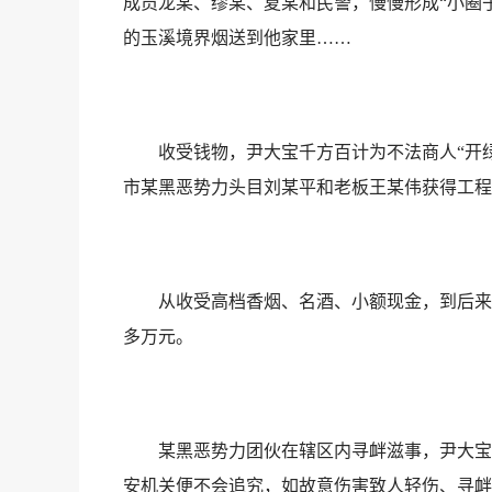
成员龙某、缪某、夏某和民警，慢慢形成“小圈
的玉溪境界烟送到他家里……
收受钱物，尹大宝千方百计为不法商人“开绿灯
市某黑恶势力头目刘某平和老板王某伟获得工程
从收受高档香烟、名酒、小额现金，到后来收
多万元。
某黑恶势力团伙在辖区内寻衅滋事，尹大宝充
安机关便不会追究，如故意伤害致人轻伤、寻衅