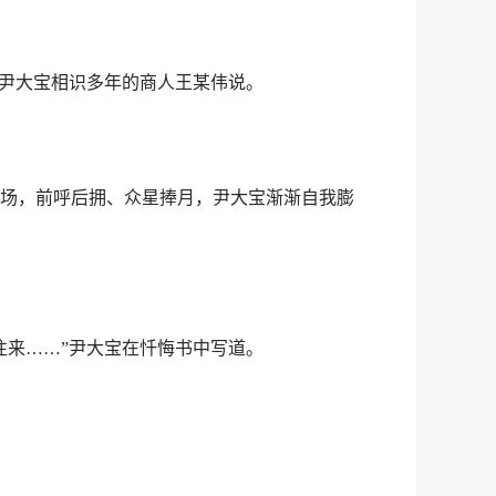
与尹大宝相识多年的商人王某伟说。
场，前呼后拥、众星捧月，尹大宝渐渐自我膨
来……”尹大宝在忏悔书中写道。