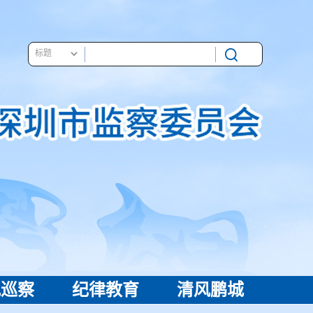
视巡察
纪律教育
清风鹏城