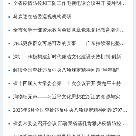
全省疫情防控和三防工作电视电话会议召开 黄坤明主持并讲话 王伟中出席
马森述在省委巡视机构调研
全市领导干部警示教育会暨党章党规党纪教育培训班召开
办成更多群众可感可及的实事——广东持续深化整治群众身边不正之风和腐败问题
深圳：积极构建新时代廉洁文化建设长效机制 创新表达方式 打造特色品牌
解读全国查处违反中央八项规定精神问题“半年报”
省十四届人大常委会第二十次会议召开 黄楚平主持
润物细无声——习近平文化思想在浙江的溯源与实践（下）
2025年6月全国查处违反中央八项规定精神问题27977起
省委常委会召开会议 部署我省基孔肯雅热疫情防控工作 研究进一步做好平安广东建设等事项