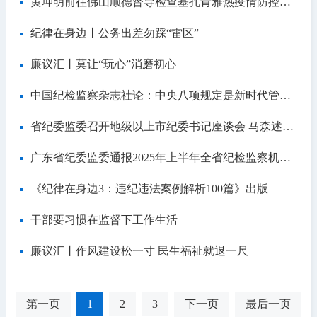
黄坤明前往佛山顺德督导检查基孔肯雅热疫情防控工作
纪律在身边丨公务出差勿踩“雷区”
廉议汇丨莫让“玩心”消磨初心
中国纪检监察杂志社论：中央八项规定是新时代管党治党的标志性措施
省纪委监委召开地级以上市纪委书记座谈会 马森述出席并讲话
广东省纪委监委通报2025年上半年全省纪检监察机关监督检查审查调查情况
《纪律在身边3：违纪违法案例解析100篇》出版
干部要习惯在监督下工作生活
廉议汇丨作风建设松一寸 民生福祉就退一尺
第一页
1
2
3
下一页
最后一页