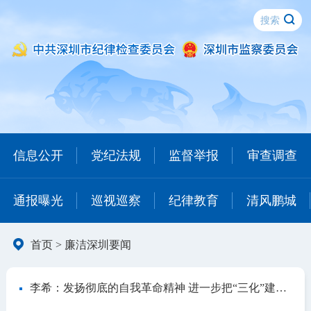
信息公开
党纪法规
监督举报
审查调查
通报曝光
巡视巡察
纪律教育
清风鹏城
首页
>
廉洁深圳要闻
李希：发扬彻底的自我革命精神 进一步把“三化”建设年行动向纵深推进