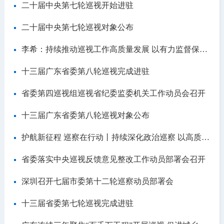
二十届中央第七轮巡视开始进驻
二十届中央第七轮巡视对象公布
李希：持续推动巡视工作高质量发展 以有力监督保障“十五五”开好局起好步
十三届广东省委第八轮巡视完成进驻
省委第四巡视组巡视省纪委监委机关工作动员会召开
十三届广东省委第八轮巡视对象公布
护航新征程 巡察在行动丨持续深化政治巡察 以高质量巡察护航高质量发展
省委落实中央巡视反馈意见整改工作动员部署会召开
深圳召开七届市委第十二轮巡察动员部署会
十三届省委第七轮巡视完成进驻