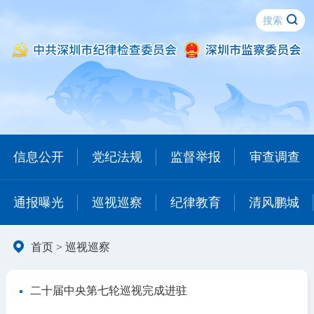
信息公开
党纪法规
监督举报
审查调查
通报曝光
巡视巡察
纪律教育
清风鹏城
首页
>
巡视巡察
二十届中央第七轮巡视完成进驻