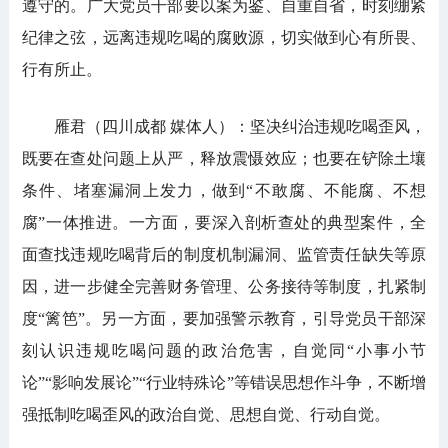
遵守的。广大党员干部要以案为鉴、自重自省，时刻绷紧
纪律之弦，远离违规吃喝的腐败源，切实做到心有所畏、
行有所止。
雁君（四川成都 媒体人）：坚决纠治违规吃喝歪风，
既要在查处问题上从严，释放震慑效应；也要在铲除土壤
条件、堵塞漏洞上发力，做到“不敢腐、不能腐、不想
腐”一体推进。一方面，要深入剖析查处的典型案件，全
面查找违规吃喝背后的制度机制漏洞、监管责任缺失等原
因，进一步健全完善财务管理、公务接待等制度，扎紧制
度“篱笆”。另一方面，要加强警示教育，引导党员干部深
刻认识违规吃喝问题的政治危害，自觉同“小事小节
论”“影响发展论”“行业特殊论”等错误思想作斗争，不断增
强抵制吃喝歪风的政治自觉、思想自觉、行动自觉。