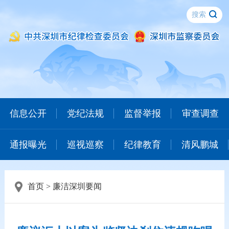
信息公开
党纪法规
监督举报
审查调查
通报曝光
巡视巡察
纪律教育
清风鹏城
首页
>
廉洁深圳要闻