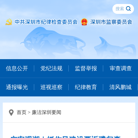
信息公开
党纪法规
监督举报
审查调查
通报曝光
巡视巡察
纪律教育
清风鹏城
首页
>
廉洁深圳要闻