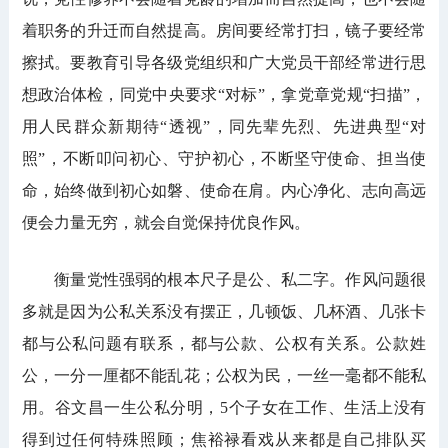
着职务的升迁而自然提高。房间要经常打扫，镜子要经常
擦拭。要教育引导各级党组织和广大党员干部经常进行思
想政治体检，同党中央要求“对标”，拿党章党规“扫描”，
用人民群众新期待“透视”，同先辈先烈、先进典型“对
照”，不断叩问初心、守护初心，不断坚守使命、担当使
命，始终做到初心如磐、使命在肩。内心净化、志向高远
便会力量无穷，就会自觉保持优良作风。
衡量党性强弱的根本尺子是公、私二字。作风问题很
多就是因为公私关系没有摆正，几顿饭、几杯酒、几张卡
都与公私问题有联系，都与公款、公权有关系。公款姓
公，一分一厘都不能乱花；公权为民，一丝一毫都不能私
用。谷文昌一生公私分明，5个子女在工作、生活上没有
得到过任何特殊照顾；焦裕禄看戏从来都是自己排队买