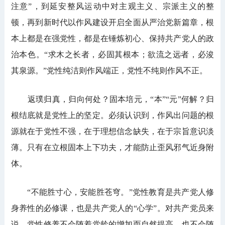
注意”，到延安整风运动中对主观主义、宗派主义的整
顿，再到新时代以作风建设开启全面从严治党新篇章，根
本上都是在强党性，都是在锤炼初心、保持共产党人的政
治本色。“求木之长者，必固其根本；欲流之远者，必浚
其泉源。”党性纯洁则作风端正，党性不纯则作风不正。
返璞归真，归向何处？固本培元，“本”“元”何解？归
根结底就是党性上的坚定。必须认识到，作风出问题的根
源就在于党性不强，在于理想信念缺失，在于宗旨意识淡
薄。只有在立根固本上下功夫，才能防止歪风邪气近身附
体。
“不能胜寸心，安能胜苍穹。”党性教育是共产党人修
身养性的必修课，也是共产党人的“心学”。对共产党员来
说，党性修养不会随着党龄的增加而自然提高，也不会随