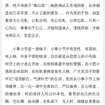
票，绝不准孩子“看白戏”；杨善洲从工作地回家，从来都
是自己买车票，不占公家的便宜……作为党的干部，就是
要讲大公无私、公私分明、先公后私、公而忘私，只有一
心为公、事事出于公心，才能坦荡做人、谨慎用权，才能
光明正大、堂堂正正。
小事小节是一面镜子。小事小节中有党性、有原则、
有人格。许多干部犯错误，往往都是从思想上的小毛病、
经济上的小贪占开始，在推杯换盏中放松警惕，在小恩小
惠前丢掉原则，在轻歌曼舞里丧失人格。广大党员干部要
牢记“堤溃蚁孔，气泄针芒”的古训，坚持从小事小节上加
强修养，从一点一滴中完善自己，严以修身，正心明道，
防微杜渐，时刻保持人民公仆本色。要管好自己的生活
圈、交往圈、娱乐圈，在私底下、无人时、细微处更要如