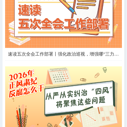
速读五次全会工作部署丨强化政治巡视，增强哪“三力”？