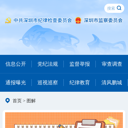
信息公开
党纪法规
监督举报
审查调查
通报曝光
巡视巡察
纪律教育
清风鹏城
首页
>
图解