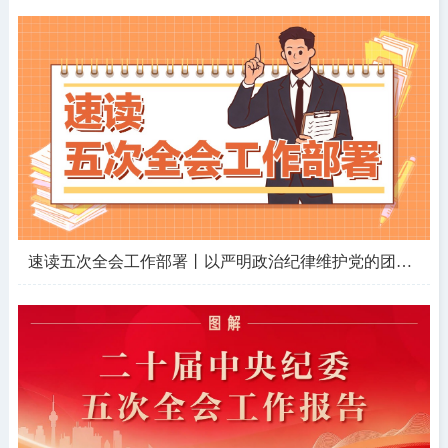
速读五次全会工作部署丨以严明政治纪律维护党的团结统一，重点查处纠治哪些问题