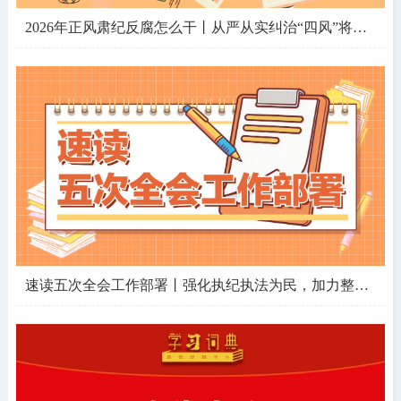
2026年正风肃纪反腐怎么干丨从严从实纠治“四风”将聚焦这些问题
速读五次全会工作部署丨强化执纪执法为民，加力整治哪些突出问题