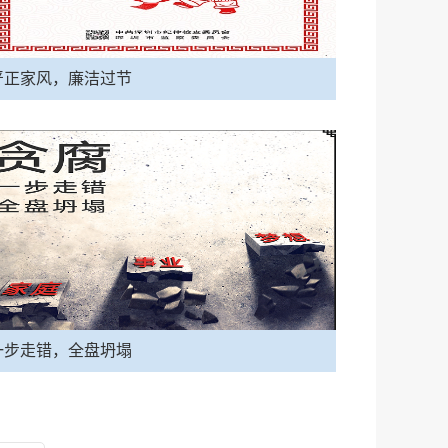
严正家风，廉洁过节
一步走错，全盘坍塌