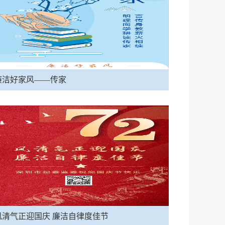
廉洁好家风——传家
风清气正迎国庆 廉洁自律度佳节