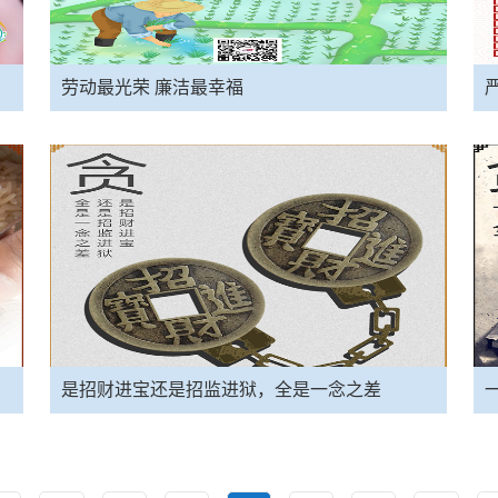
劳动最光荣 廉洁最幸福
是招财进宝还是招监进狱，全是一念之差