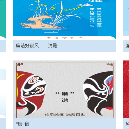
廉洁好家风——清雅
“廉”谱