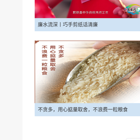
廉水流深丨巧手剪纸话清廉
不贪多，用心掂量取舍，不浪费一粒粮食