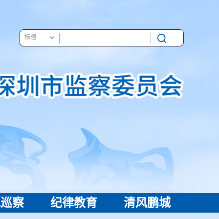
视巡察
纪律教育
清风鹏城