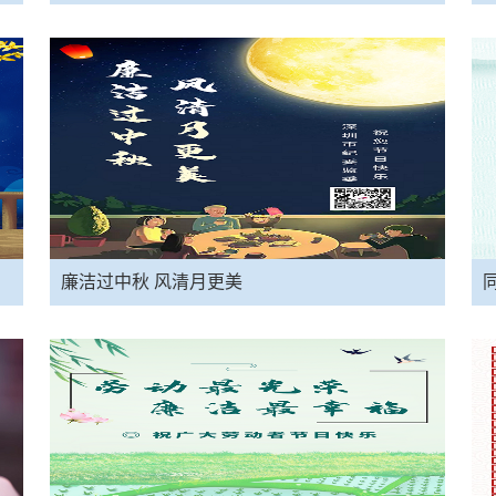
廉洁过中秋 风清月更美