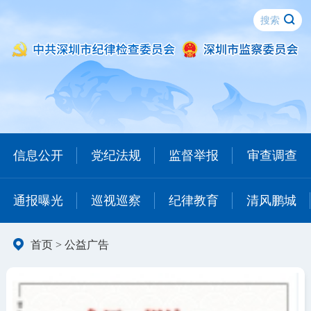
信息公开
党纪法规
监督举报
审查调查
通报曝光
巡视巡察
纪律教育
清风鹏城
首页
>
公益广告