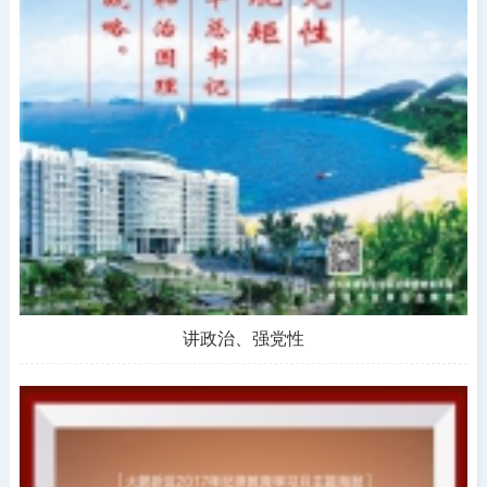
讲政治、强党性