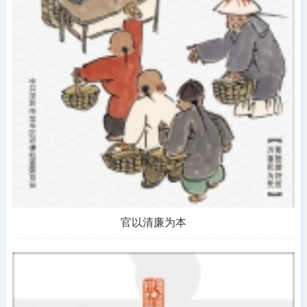
官以清廉为本