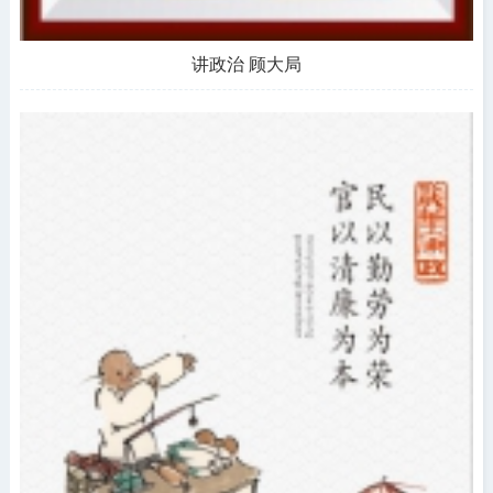
讲政治 顾大局