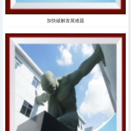
加快破解发展难题