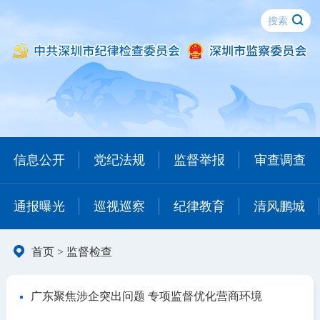
信息公开
党纪法规
监督举报
审查调查
通报曝光
巡视巡察
纪律教育
清风鹏城
首页
>
监督检查
广东聚焦涉企突出问题 专项监督优化营商环境