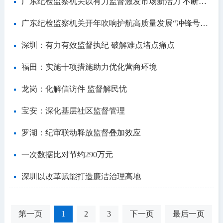
广东纪检监察机关以有力监督激发市场新活力 不断擦亮广东国际一流营商环境“金字招牌”
广东纪检监察机关开年吹响护航高质量发展“冲锋号” 以“硬监督”保障增强“硬实力”
深圳：有力有效监督执纪 破解难点堵点痛点
福田：实施十项措施助力优化营商环境
龙岗：化解信访件 监督解民忧
宝安：深化基层社区监督管理
罗湖：纪审联动释放监督叠加效应
一次数据比对节约290万元
深圳以改革赋能打造廉洁治理高地
第一页
1
2
3
下一页
最后一页