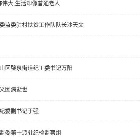
称伟大,生活却像普通老人
纪委监委驻村扶贫工作队队长沙天文
璧山区璧泉街道纪工委书记万阳
国义因病逝世
市纪委副书记于强
委监委第十派驻纪检监察组