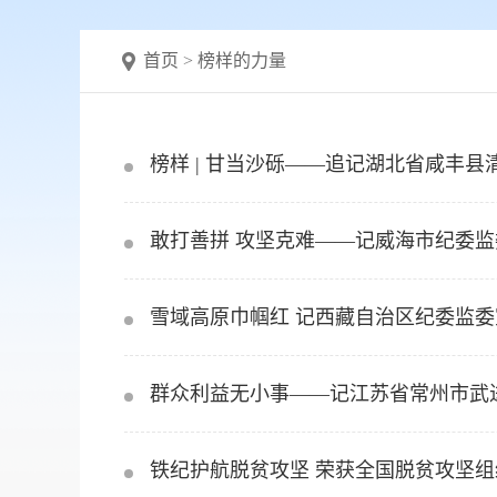
首页
>
榜样的力量
榜样 | 甘当沙砾——追记湖北省咸丰
敢打善拼 攻坚克难——记威海市纪委
雪域高原巾帼红 记西藏自治区纪委监
群众利益无小事——记江苏省常州市武
铁纪护航脱贫攻坚 荣获全国脱贫攻坚