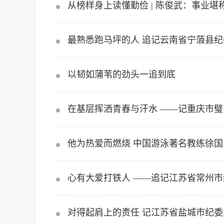
从榜样身上读懂勤俭 | 陈俊武：事业堪
最熟悉跑马坪的人 追记云南省宁蒗县
以韧如蒲苇的劲头一追到底
在基层挥洒青春与汗水 ——记重庆市
他为热爱而燃烧 中国游泳著名教练徐
心有大爱打铁人 ——追记江苏省常州
对得起肩上的责任 记江苏省盐城市纪