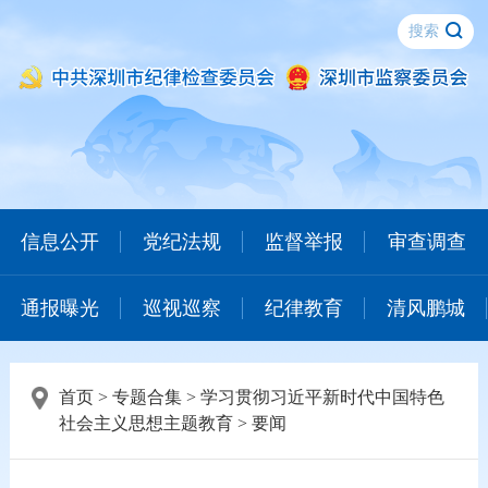
信息公开
党纪法规
监督举报
审查调查
通报曝光
巡视巡察
纪律教育
清风鹏城
首页
>
专题合集
>
学习贯彻习近平新时代中国特色
社会主义思想主题教育
>
要闻