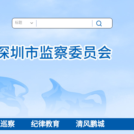
视巡察
纪律教育
清风鹏城