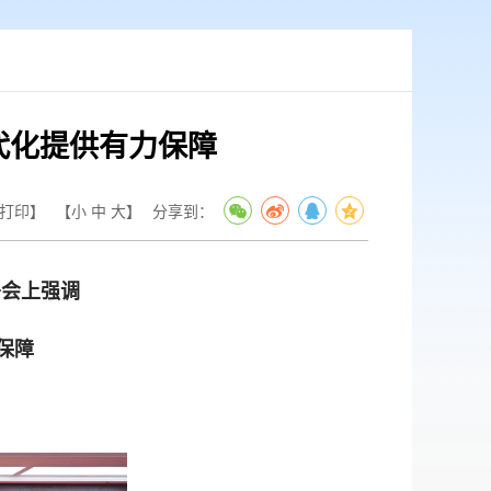
代化提供有力保障
打印】
【
小
中
大
】
分享到：
署会上强调
保障