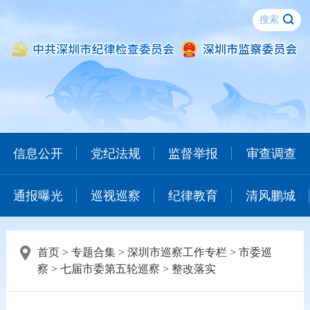
信息公开
党纪法规
监督举报
审查调查
通报曝光
巡视巡察
纪律教育
清风鹏城
首页
>
专题合集
>
深圳市巡察工作专栏
>
市委巡
察
>
七届市委第五轮巡察
>
整改落实