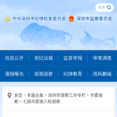
信息公开
党纪法规
监督举报
审查调查
通报曝光
巡视巡察
纪律教育
清风鹏城
首页
>
专题合集
>
深圳市巡察工作专栏
>
市委巡
察
>
七届市委第八轮巡察