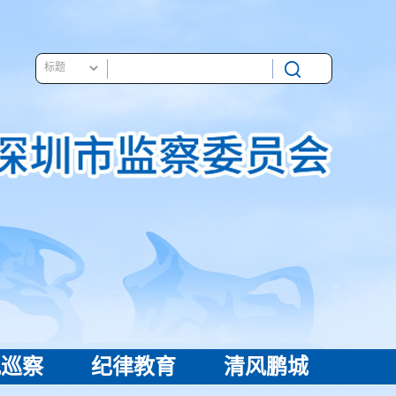
视巡察
纪律教育
清风鹏城