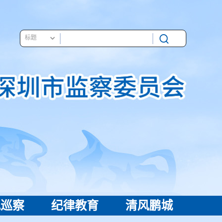
视巡察
纪律教育
清风鹏城