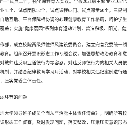
一”试点工作，强化课程育人实效。全校2021级主修专业168个
专业41个、试点团队52个、试点课程63门、试点课堂60个。三
自助互助、平台保障相协调的心理健康教育工作格局，呵护学生
覆盖；实施“健康荔园”系列体育运动计划，营造积极、阳光、
作部，成立校院两级师德师风建设委员会，建立完善党委统一领
教育。组织召开意识形态工作专题会议，加强思想政治教育和意
对教师违反职业道德行为零容忍，对违反师德行为的相关人员依
机制，并结合纪律教育学习月活动，对学校相关违纪案例进行通
，压实党委主体责任。
弱环节的问题
圳大学领导班子成员全面从严治党主体责任清单》，明确所有校
识形态工作督查，及时发现问题，落实整改，压紧压实意识形态