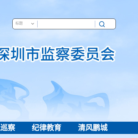
视巡察
纪律教育
清风鹏城