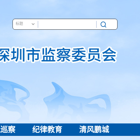
视巡察
纪律教育
清风鹏城