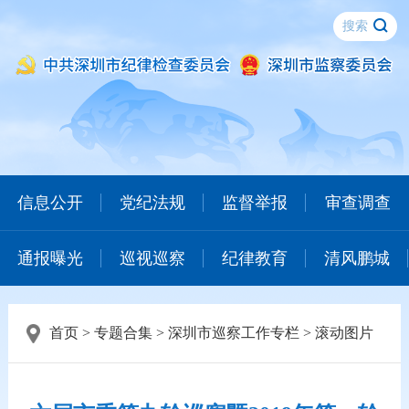
信息公开
党纪法规
监督举报
审查调查
通报曝光
巡视巡察
纪律教育
清风鹏城
首页
>
专题合集
>
深圳市巡察工作专栏
>
滚动图片