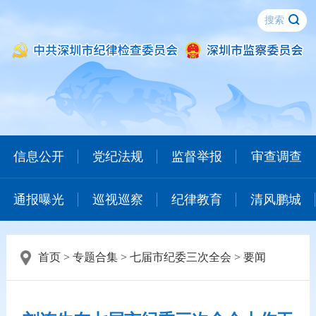
信息公开
党纪法规
监督举报
审查调查
通报曝光
巡视巡察
纪律教育
清风鹏城
首页
>
专题合集
>
七届市纪委三次全会
>
要闻