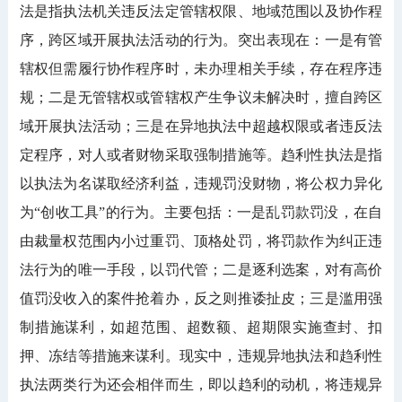
法是指执法机关违反法定管辖权限、地域范围以及协作程
序，跨区域开展执法活动的行为。突出表现在：一是有管
辖权但需履行协作程序时，未办理相关手续，存在程序违
规；二是无管辖权或管辖权产生争议未解决时，擅自跨区
域开展执法活动；三是在异地执法中超越权限或者违反法
定程序，对人或者财物采取强制措施等。趋利性执法是指
以执法为名谋取经济利益，违规罚没财物，将公权力异化
为“创收工具”的行为。主要包括：一是乱罚款罚没，在自
由裁量权范围内小过重罚、顶格处罚，将罚款作为纠正违
法行为的唯一手段，以罚代管；二是逐利选案，对有高价
值罚没收入的案件抢着办，反之则推诿扯皮；三是滥用强
制措施谋利，如超范围、超数额、超期限实施查封、扣
押、冻结等措施来谋利。现实中，违规异地执法和趋利性
执法两类行为还会相伴而生，即以趋利的动机，将违规异