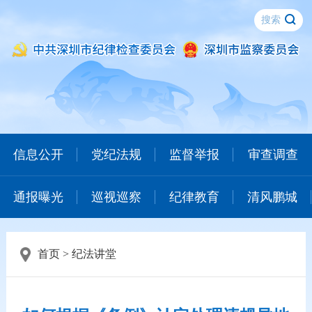
信息公开
党纪法规
监督举报
审查调查
通报曝光
巡视巡察
纪律教育
清风鹏城
首页
>
纪法讲堂