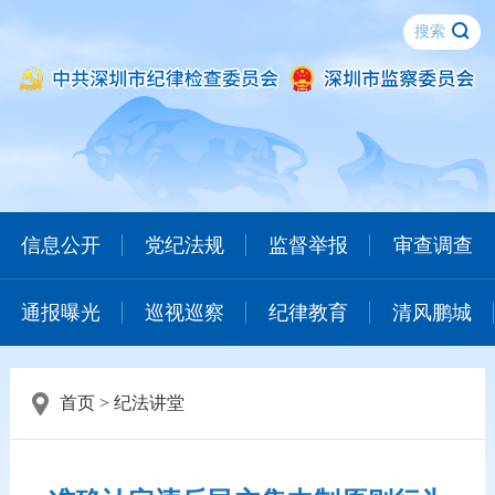
信息公开
党纪法规
监督举报
审查调查
通报曝光
巡视巡察
纪律教育
清风鹏城
首页
>
纪法讲堂