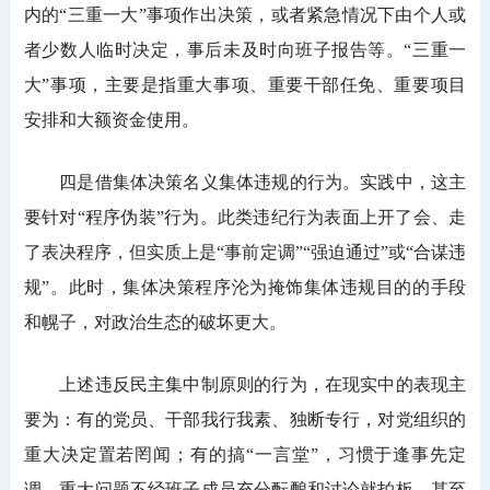
内的“三重一大”事项作出决策，或者紧急情况下由个人或
者少数人临时决定，事后未及时向班子报告等。“三重一
大”事项，主要是指重大事项、重要干部任免、重要项目
安排和大额资金使用。
四是借集体决策名义集体违规的行为。实践中，这主
要针对“程序伪装”行为。此类违纪行为表面上开了会、走
了表决程序，但实质上是“事前定调”“强迫通过”或“合谋违
规”。此时，集体决策程序沦为掩饰集体违规目的的手段
和幌子，对政治生态的破坏更大。
上述违反民主集中制原则的行为，在现实中的表现主
要为：有的党员、干部我行我素、独断专行，对党组织的
重大决定置若罔闻；有的搞“一言堂”，习惯于逢事先定
调，重大问题不经班子成员充分酝酿和讨论就拍板，甚至