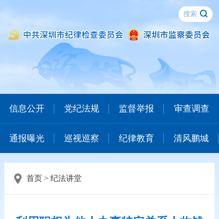
信息公开
党纪法规
监督举报
审查调查
通报曝光
巡视巡察
纪律教育
清风鹏城
首页
>
纪法讲堂