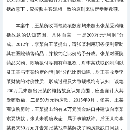
括故意下，应按照主客观相一致的原则来认定受贿数额。
本案中，王某所收两笔款项数额均未超出张某受贿概
括故意的认知范围。具体而言，一是200万元“利润”分
成。2012年，李某向王某提出，请张某利用职务便利帮助
其在医院销售药品，并按约定比例给予分成。张某对医院
药品采购、款项拨付等拥有审批权，对李某获取的利润以
及王某与李某约定的“利润”分配比例知晓，对王某收受李
某财物的对价性质、形成过程及大致规模均有认知，该笔
200万元未超出张某的概括故意认知范围，应全额计入其
受贿数额。二是50万元购房款。2015年9月，张某、王某
商议购房时，王某提出约有50万元资金缺口并建议向李某
索要钱款，张某未明确表态，属于事前默许。后王某向李
某要来50万元并告知张某找李某解决了购房款缺口问题，