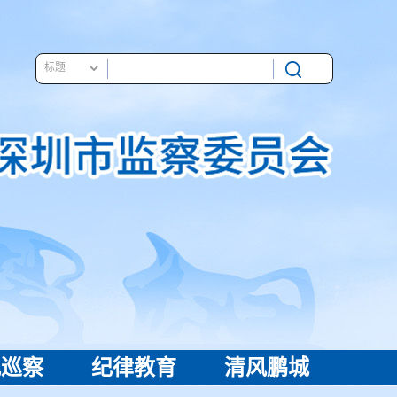
视巡察
纪律教育
清风鹏城