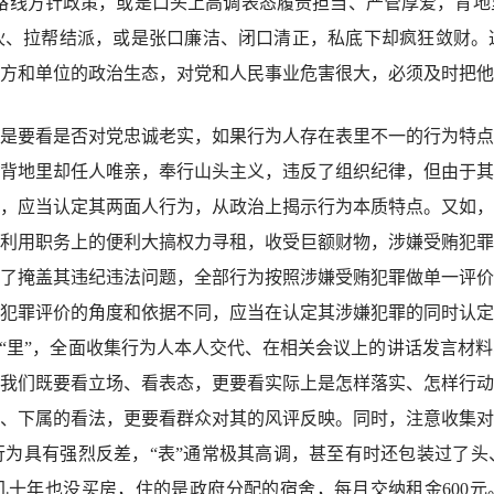
央路线方针政策，或是口头上高调表态履责担当、严管厚爱，背
伙、拉帮结派，或是张口廉洁、闭口清正，私底下却疯狂敛财。
方和单位的政治生态，对党和人民事业危害很大，必须及时把他
要看是否对党忠诚老实，如果行为人存在表里不一的行为特点
背地里却任人唯亲，奉行山头主义，违反了组织纪律，但由于其
，应当认定其两面人行为，从政治上揭示行为本质特点。又如，
利用职务上的便利大搞权力寻租，收受巨额财物，涉嫌受贿犯罪
了掩盖其违纪违法问题，全部行为按照涉嫌受贿犯罪做单一评价
犯罪评价的角度和依据不同，应当在认定其涉嫌犯罪的同时认定
和“里”，全面收集行为人本人交代、在相关会议上的讲话发言材
我们既要看立场、看表态，更要看实际上是怎样落实、怎样行动
、下属的看法，更要看群众对其的风评反映。同时，注意收集对
为具有强烈反差，“表”通常极其高调，甚至有时还包装过了头
十年也没买房，住的是政府分配的宿舍，每月交纳租金600元