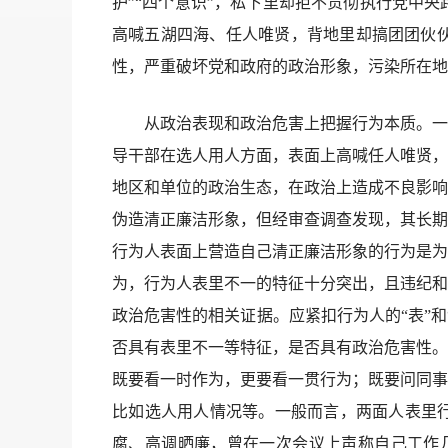
护”“四个意识”，私下里却拒不贯彻执行党中
高喊五湖四海、任人唯贤，背地里却搞团团伙
性，严重破坏党和政府的政治形象，污染所在地
从政治表现和政治危害上把握行为本质。一是
导干部在选人用人方面，表面上高喊任人唯贤，
地区和单位的政治生态，在政治上造成不良影响
伪造清正廉洁形象，但经审查调查发现，其长期
行为人表面上营造自己清正廉洁形象的行为是为
为，行为人表里不一的特征十分突出，且违纪和
政治危害性的相关证据。应紧扣行为人的“表”
否具有表里不一等特征，是否具有政治危害性。
既要看一时作为，更要看一贯行为；既要问同事
比如选人用人情况等。一般而言，两面人表里行
腐、高调晒廉，曾在一次会议上声称自己工作几