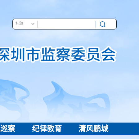
视巡察
纪律教育
清风鹏城