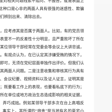
地里对相关问题线索不追问、不报告，或是表面上
这种口是心非的两面人具有很强的迷惑性、欺骗
们辨别出来、清除出去。
，应考虑其是否属于两面人。比如，有的党员领
表里不一的反差性十分明显，且严重败坏了所在
某位领导干部经常在党委会等会议上大讲忠诚，
。有观点认为，在已认定其涉嫌受贿的情况下，
即可，无须在党纪层面单独作出评价。但我们认
其两面人问题。二是注意收集和审核其行为具有
料、会议纪要、视频资料以及证人证言，证明其是
；既要看工作上的表现，也要看私底下的行为；
所在单位或地方政治生态造成影响的相关证据，
、弄巧成拙。例如某领导干部多次在台上高唱反
。事实上，其所谓的“宿舍”是当地有名的豪宅小