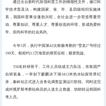
通过出台新时代加强科普工作的纲领性文件，修订科
学技术普及法，构建国家、省、市、县四级组织实施体
系，我国科普事业蓬勃兴旺，全社会进一步营造尊重劳
动、尊重知识、尊重人才、尊重创造的环境，形成热爱科
学、崇尚科学的社会风尚。
今年5月，执行中国第42次南极考察的“雪龙2”号经过
199天、航程约3.5万海里的艰苦征程，载誉凯旋。
550名科研骨干、工作人员组成主力队伍，依靠国产
自研装备，一举创下麒麟冰下湖3413米热水钻探世界纪
录，秦岭站正式进入业务化调查监测运行阶段。同时还完
成对俄罗斯考察站病员的人道主义救援、协助转运韩国科
考人员。