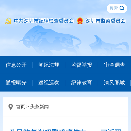
信息公开
党纪法规
监督举报
审查调查
通报曝光
巡视巡察
纪律教育
清风鹏城
首页
>
头条新闻