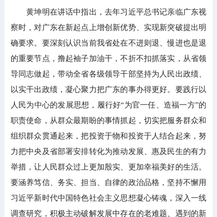
黄坤明在讲话中指出，去年习近平总书记亲临广东视
察时，对广东在新起点上增创新优势、实现新突破提出明
确要求。要深刻认识当前我省处在不进则退、慢进也是退
的重要节点，撸起袖子加油干，不折不扣抓落实，从省领
导同志做起，带动全省各级领导干部坚持为人民出政绩、
以实干出政绩，凝心聚力把广东的事办得更好。要践行以
人民为中心的发展思想，履行好“为官一任、造福一方”的
职责使命，从群众最期盼的事情抓起，切实把服务群众和
组织群众贯通起来，把投资于物和投资于人结合起来，努
力把中央及省部署安排转化为推动发展、惠及民生的有力
举措，让人民群众过上更加殷实、更加幸福美好的生活。
要涵养笃信、务实、担当、自律的政治品格，坚持不懈用
习近平新时代中国特色社会主义思想凝心铸魂，深入一线
调查研究，积极主动破解发展中存在的老难题、遇到的新