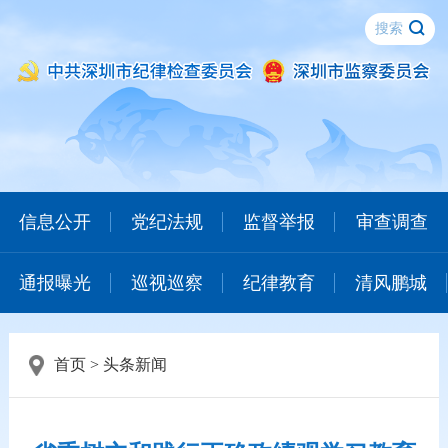
信息公开
党纪法规
监督举报
审查调查
通报曝光
巡视巡察
纪律教育
清风鹏城
首页
>
头条新闻