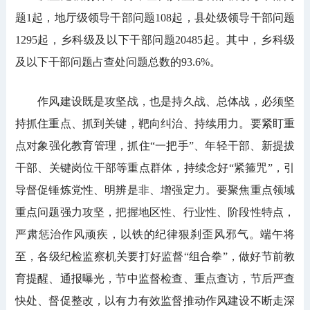
题1起，地厅级领导干部问题108起，县处级领导干部问题
1295起，乡科级及以下干部问题20485起。其中，乡科级
及以下干部问题占查处问题总数的93.6%。
作风建设既是攻坚战，也是持久战、总体战，必须坚
持抓住重点、抓到关键，靶向纠治、持续用力。要紧盯重
点对象强化教育管理，抓住“一把手”、年轻干部、新提拔
干部、关键岗位干部等重点群体，持续念好“紧箍咒”，引
导督促锤炼党性、明辨是非、增强定力。要聚焦重点领域
重点问题强力攻坚，把握地区性、行业性、阶段性特点，
严肃惩治作风顽疾，以铁的纪律狠刹歪风邪气。端午将
至，各级纪检监察机关要打好监督“组合拳”，做好节前教
育提醒、通报曝光，节中监督检查、重点查访，节后严查
快处、督促整改，以有力有效监督推动作风建设不断走深