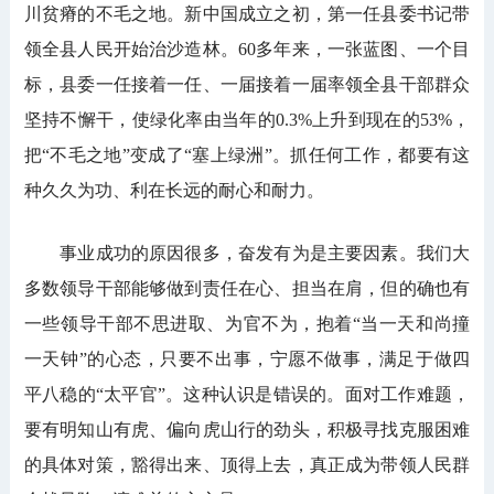
川贫瘠的不毛之地。新中国成立之初，第一任县委书记带
领全县人民开始治沙造林。60多年来，一张蓝图、一个目
标，县委一任接着一任、一届接着一届率领全县干部群众
坚持不懈干，使绿化率由当年的0.3%上升到现在的53%，
把“不毛之地”变成了“塞上绿洲”。抓任何工作，都要有这
种久久为功、利在长远的耐心和耐力。
事业成功的原因很多，奋发有为是主要因素。我们大
多数领导干部能够做到责任在心、担当在肩，但的确也有
一些领导干部不思进取、为官不为，抱着“当一天和尚撞
一天钟”的心态，只要不出事，宁愿不做事，满足于做四
平八稳的“太平官”。这种认识是错误的。面对工作难题，
要有明知山有虎、偏向虎山行的劲头，积极寻找克服困难
的具体对策，豁得出来、顶得上去，真正成为带领人民群