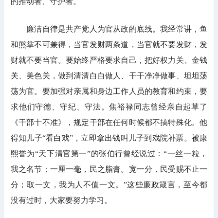
的推动者、守护者。
廉洁自律是共产党人为官从政的底线。我经常讲，鱼
和熊掌不可兼得，当官发财两条道，当官就不要发财，发
财就不要当官。要始终严格要求自己，把好权力关、金钱
关、美色关，做到清清白白做人、干干净净做事、坦坦荡
荡为官。要加强对亲属和身边工作人员的教育和约束，要
求他们守德、守纪、守法。焦裕禄同志曾经亲自起草了
《干部十不准》，规定干部在任何时候都不搞特殊化。他
得知儿子“看白戏”，立即拿出钱叫儿子到戏院补票。被康
熙誉为“天下清官第一”的张伯行曾经说过：“一丝一粒，
我之名节；一厘一毫，民之脂膏。宽一分，民受赐不止一
分；取一文，我为人不值一文。”这些廉政箴言，至今都
没有过时，大家要努力学习。