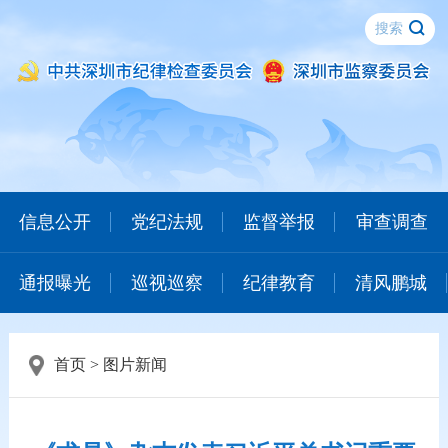
信息公开
党纪法规
监督举报
审查调查
通报曝光
巡视巡察
纪律教育
清风鹏城
首页
>
图片新闻