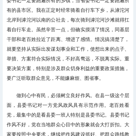
委书记一定要跑遍所有的乡镇，当省委书记一定要跑遍所
有的县市区。我在正定时经常骑着自行车下乡，从滹沱河
北岸到滹沱河以南的公社去，每次骑到滹沱河沙滩就得扛
着自行车走。虽然辛苦一点，但确实摸清了情况，同基层
干部和老百姓拉近了距离、增进了感情。情况搞清楚了，
就要坚持从实际出发谋划事业和工作，使想出来的点子、
举措、方案符合实际情况，不好高骛远，不脱离实际。重
要决策方案，特别是涉及群众切身利益的重要政策措施，
要广泛听取群众意见，不能嫌麻烦、图省事。
做到心中有民，必须树立良好作风。在县一级这个层
面，县委书记对一方党风政风具有示范作用。老百姓看
党，最集中的是看县委一班人特别是县委书记。县委书记
作风不好，党在当地群众心目中的形象就会大打折扣。大
家要按照中央要求，继续把作风建设抓好、把群众路线教