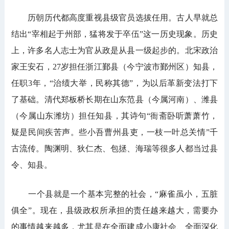
历朝历代都高度重视县级官员选拔任用。古人早就总
结出“宰相起于州部，猛将发于卒伍”这一历史现象。历史
上，许多名人志士为官从政是从县一级起步的。北宋政治
家王安石，27岁担任浙江鄞县（今宁波市鄞州区）知县，
任职3年，“治绩大举，民称其德”，为以后革新变法打下
了基础。清代郑板桥长期在山东范县（今属河南）、潍县
（今属山东潍坊）担任知县，其诗句“衙斋卧听萧萧竹，
疑是民间疾苦声。些小吾曹州县吏，一枝一叶总关情”千
古流传。陶渊明、狄仁杰、包拯、海瑞等很多人都当过县
令、知县。
一个县就是一个基本完整的社会，“麻雀虽小，五脏
俱全”。现在，县级政权所承担的责任越来越大，需要办
的事情越来越多，尤其是在全面建成小康社会、全面深化