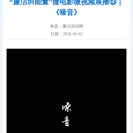
“廉洁圳能量”微电影微视频展播⑬｜
《噪音》
来源：廉洁深圳网
日期：2026-06-02