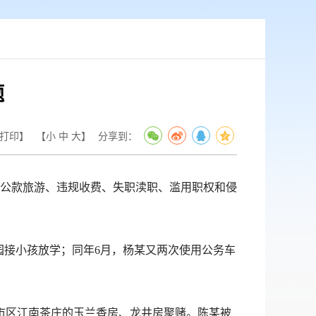
题
打印】
【
小
中
大
】
分享到：
公款旅游、违规收费、失职渎职、滥用职权和侵
接小孩放学；同年6月，杨某又两次使用公务车
市区江南茶庄的玉兰香房、龙井房聚赌。陈某被