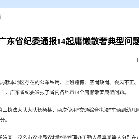
题
广东省纪委通报14起庸懒散奢典型问
【
就本地区存在的公车私用、上班赌博、空岗缺岗、会风不正、
5日，广东省纪委通报了省内各地市14个庸懒散奢典型问题。
执法大队大队长杨某，两次使用“交通综合执法”车辆到幼儿园
分。
任陈某、茂名市农业局农村财务管理办工勤人员李某等人分别在