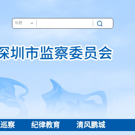
视巡察
纪律教育
清风鹏城