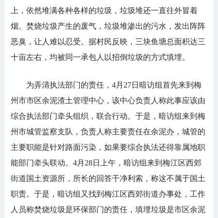
上，依然堆满各种各样的垃圾，垃圾堆还一直往外冒着
烟。焚烧垃圾产生的废气，垃圾堆渗出的污水，发出阵阵
恶臭，让人难以忍受。据村民反映，三块鱼塘总面积达三
十亩左右，均被同一承包人以招倒垃圾的方式填埋。
为弄清执法部门的责任，4月27日暗访组首先来到梅
州市市区余泥渣土管理中心，该中心负责人称此事应该由
综合执法部门牵头组织，联合行动。于是，暗访组来到梅
州市城管监察支队，负责人称主要责任在余泥办，城管的
主要职能是针对路面污染，如果要综合执法还得靠属地职
能部门牵头联动。4月28日上午，暗访组来到梅江区西郊
街道国土资源所，所长的回答干净利索，称这不属于国土
职责。于是，暗访组又找到梅江区西郊街道办事处，工作
人员称焚烧垃圾是环保部门的责任，填埋垃圾是市区余泥