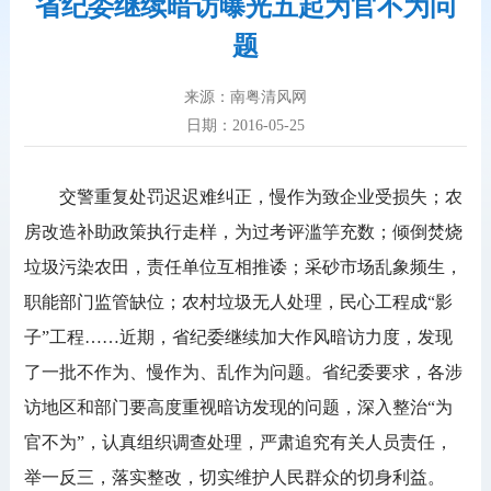
省纪委继续暗访曝光五起为官不为问
题
来源：南粤清风网
日期：2016-05-25
交警重复处罚迟迟难纠正，慢作为致企业受损失；农
房改造补助政策执行走样，为过考评滥竽充数；倾倒焚烧
垃圾污染农田，责任单位互相推诿；采砂市场乱象频生，
职能部门监管缺位；农村垃圾无人处理，民心工程成“影
子”工程……近期，省纪委继续加大作风暗访力度，发现
了一批不作为、慢作为、乱作为问题。省纪委要求，各涉
访地区和部门要高度重视暗访发现的问题，深入整治“为
官不为”，认真组织调查处理，严肃追究有关人员责任，
举一反三，落实整改，切实维护人民群众的切身利益。