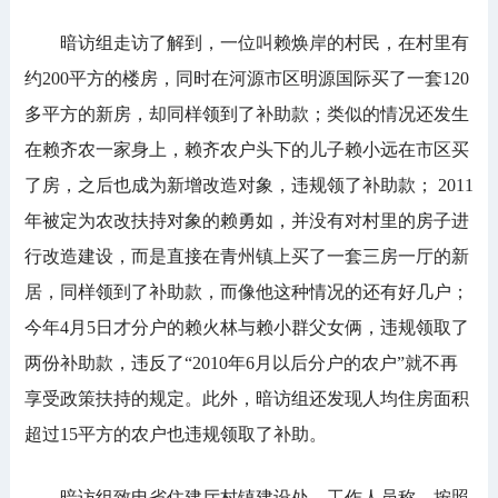
暗访组走访了解到，一位叫赖焕岸的村民，在村里有
约200平方的楼房，同时在河源市区明源国际买了一套120
多平方的新房，却同样领到了补助款；类似的情况还发生
在赖齐农一家身上，赖齐农户头下的儿子赖小远在市区买
了房，之后也成为新增改造对象，违规领了补助款； 2011
年被定为农改扶持对象的赖勇如，并没有对村里的房子进
行改造建设，而是直接在青州镇上买了一套三房一厅的新
居，同样领到了补助款，而像他这种情况的还有好几户；
今年4月5日才分户的赖火林与赖小群父女俩，违规领取了
两份补助款，违反了“2010年6月以后分户的农户”就不再
享受政策扶持的规定。此外，暗访组还发现人均住房面积
超过15平方的农户也违规领取了补助。
暗访组致电省住建厅村镇建设处，工作人员称，按照