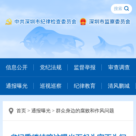
信息公开
党纪法规
监督举报
审查调查
通报曝光
巡视巡察
纪律教育
清风鹏城
首页
>
通报曝光
>
群众身边的腐败和作风问题