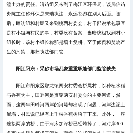
渣土办的责任。暗访组又来到了梅江区环保局，该局信访
办陈主任称环保是末端执法，永远都跑在别人后面。随
后，暗访组和村民又来到桃西村委会，村干部说承包事宜
是村小组与村民的事，村委没有备案。当暗访组找到村小
组长时，该村小组长称那是填土复耕，至于倾倒和焚烧产
生的污染，那归执法部门管。
阳江阳东：采砂市场乱象重重职能部门监管缺失
阳江市阳东区那龙镇两安村委会桥尾村，以种植水稻
与香蕉为主，田畔河是贯穿两安村委会的主要河道，然
而，这两年田畔河两岸的河堤却出现了问题，河岸边泥土
崩塌，村民说已经有上千棵香蕉树垮了下来。此外，一座
连接两岸的桥，由于河床加深桥已经垮掉了，河对岸300