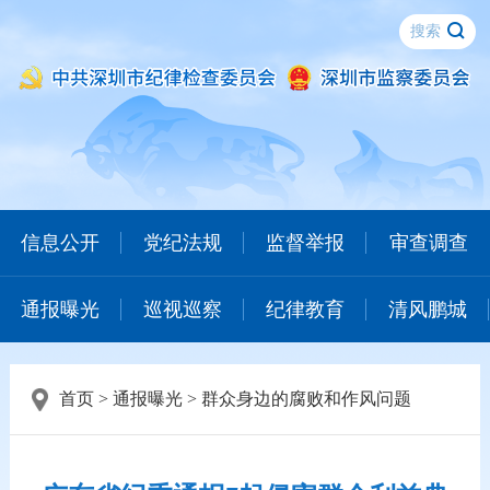
信息公开
党纪法规
监督举报
审查调查
通报曝光
巡视巡察
纪律教育
清风鹏城
首页
>
通报曝光
>
群众身边的腐败和作风问题