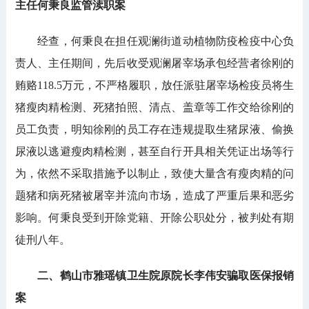
主任何秉良监管渎职案
经查，何秉良在担任观澜街道动植物防疫检疫中心负
责人、主任期间，先后收受观澜屠宰场承包经营者徐刚的
贿赂118.5万元，不严格履职，放任派驻屠宰场检疫员将生
猪瘦肉精检测、死猪拍照、清点、盖章等工作交给徐刚的
员工负责，明知徐刚的员工存在违规提取生猪尿液、偷换
尿液以逃避瘦肉精检测，甚至自行开具相关凭证出场等行
为，依然不采取措施予以制止，致使大量含有瘦肉精的问
题猪和病死猪被屠宰并流向市场，造成了严重后果和恶劣
影响。何秉良受到开除党籍、开除公职处分，被判处有期
徒刑八年。
二、鹤山市雅瑶镇卫生院原院长李伟安骗取医保报销
案