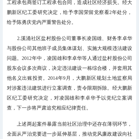
工程承包商签订工程承包合同，造成社区经济损失。经大
鹏新区纪工委研究决定，给予李国荣留党察看2年处分，
给予陈勇庆党内严重警告处分。
2.溪涌社区盐村股份公司董事长凌国雄、财务李卓华
与股份公司其他班子成员集体谋划、实施大规模违法建设
问题。2012年中，凌国雄和李卓华等人通过盐村股份公司
股东会议多次商议，决定违法建设一栋综合楼，并套用其
他名义出账投资。2014年9月，大鹏新区规划土地监察局
对涉案违法建筑进行立案调查，责令限期拆除。经大鹏新
区纪工委研究决定，对凌国雄和李卓华予以党纪立案调
查，下一步将严肃追究相应纪律责任。
上述两起案件暴露当前社区治理中还存在薄弱环节，
全面从严治党要进一步延伸基层，推动党风廉政建设向社