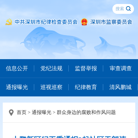
信息公开
党纪法规
监督举报
审查调查
通报曝光
巡视巡察
纪律教育
清风鹏城
首页
>
通报曝光
>
群众身边的腐败和作风问题