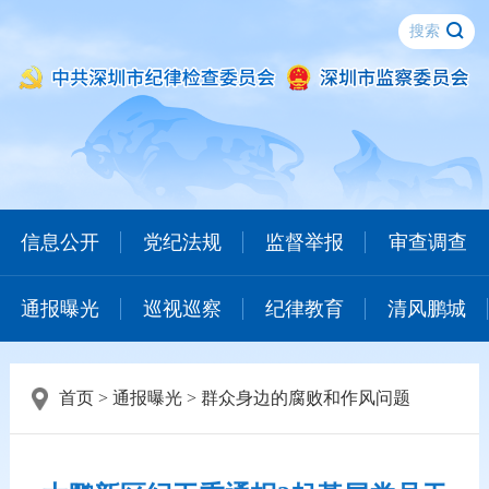
信息公开
党纪法规
监督举报
审查调查
通报曝光
巡视巡察
纪律教育
清风鹏城
首页
>
通报曝光
>
群众身边的腐败和作风问题