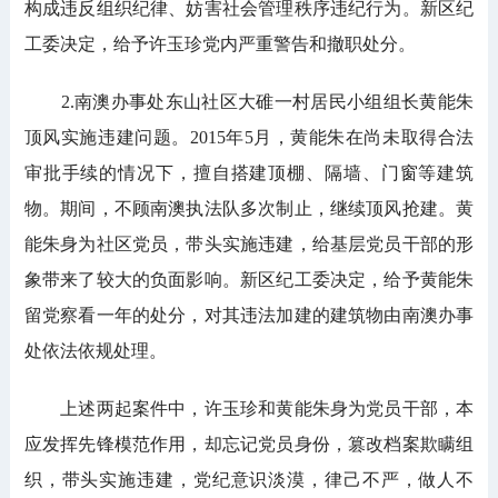
构成违反组织纪律、妨害社会管理秩序违纪行为。新区纪
工委决定，给予许玉珍党内严重警告和撤职处分。
2.南澳办事处东山社区大碓一村居民小组组长黄能朱
顶风实施违建问题。2015年5月，黄能朱在尚未取得合法
审批手续的情况下，擅自搭建顶棚、隔墙、门窗等建筑
物。期间，不顾南澳执法队多次制止，继续顶风抢建。黄
能朱身为社区党员，带头实施违建，给基层党员干部的形
象带来了较大的负面影响。新区纪工委决定，给予黄能朱
留党察看一年的处分，对其违法加建的建筑物由南澳办事
处依法依规处理。
上述两起案件中，许玉珍和黄能朱身为党员干部，本
应发挥先锋模范作用，却忘记党员身份，篡改档案欺瞒组
织，带头实施违建，党纪意识淡漠，律己不严，做人不