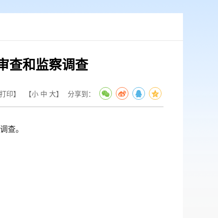
审查和监察调查
打印】
【
小
中
大
】
分享到：
调查。