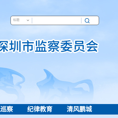
视巡察
纪律教育
清风鹏城