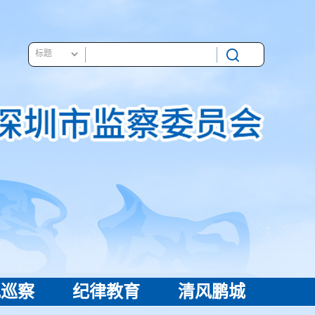
视巡察
纪律教育
清风鹏城