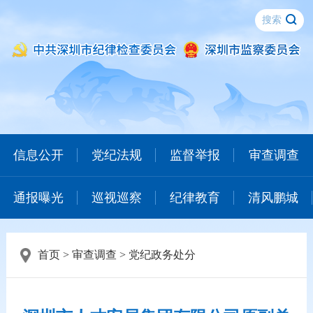
信息公开
党纪法规
监督举报
审查调查
通报曝光
巡视巡察
纪律教育
清风鹏城
首页
>
审查调查
>
党纪政务处分