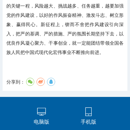
的关键一程，风险越大、挑战越多、任务越重，越要加强
党的作风建设，以好的作风振奋精神、激发斗志、树立形
象、赢得民心。新征程上，锲而不舍把作风建设引向深
入，把严的基调、严的措施、严的氛围长期坚持下去，以
优良作风凝心聚力、干事创业，就一定能团结带领全国各
族人民把中国式现代化宏伟事业不断推向前进。
分享到：
电脑版
手机版