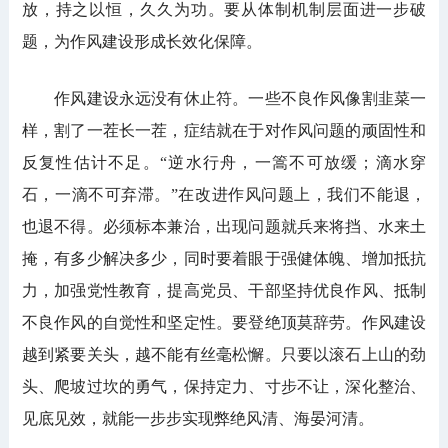
放，持之以恒，久久为功。要从体制机制层面进一步破
题，为作风建设形成长效化保障。
作风建设永远没有休止符。一些不良作风像割韭菜一
样，割了一茬长一茬，症结就在于对作风问题的顽固性和
反复性估计不足。“逆水行舟，一篙不可放缓；滴水穿
石，一滴不可弃滞。”在改进作风问题上，我们不能退，
也退不得。必须标本兼治，出现问题就兵来将挡、水来土
掩，有多少解决多少，同时要着眼于强健体魄、增加抵抗
力，加强党性教育，提高党员、干部坚持优良作风、抵制
不良作风的自觉性和坚定性。要登绝顶莫辞劳。作风建设
越到紧要关头，越不能有丝毫松懈。只要以滚石上山的劲
头、爬坡过坎的勇气，保持定力、寸步不让，深化整治、
见底见效，就能一步步实现弊绝风清、海晏河清。