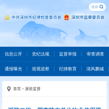
信息公开
党纪法规
监督举报
审查调查
通报曝光
巡视巡察
纪律教育
清风鹏城
首页
>
派驻监督