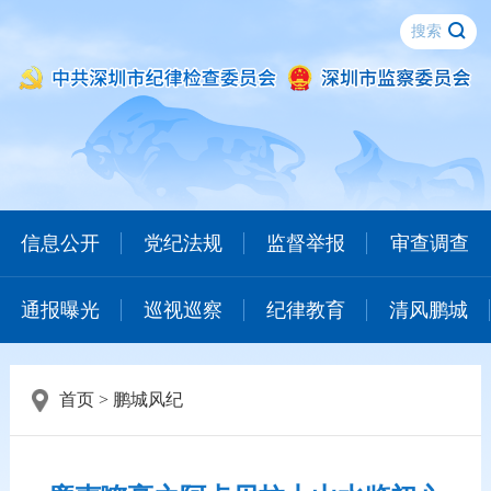
信息公开
党纪法规
监督举报
审查调查
通报曝光
巡视巡察
纪律教育
清风鹏城
首页
>
鹏城风纪