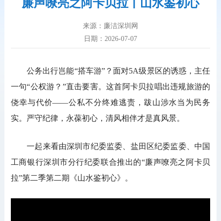
廉声嘹亮之阿卡贝拉丨山水鉴初心
来源：廉洁深圳网
日期：2026-07-07
公务出行岂能“搭车游”？面对5A级景区的诱惑，主任
一句“公权游？”直击要害。这首阿卡贝拉唱出违规旅游的
侥幸与代价——公私不分终难逃责，跋山涉水当为民务
实。严守纪律，永葆初心，清风相伴才是真风景。
一起来看由深圳市纪委监委、盐田区纪委监委、中国
工商银行深圳市分行纪委联合推出的“廉声嘹亮之阿卡贝
拉”第二季第二期《山水鉴初心》。