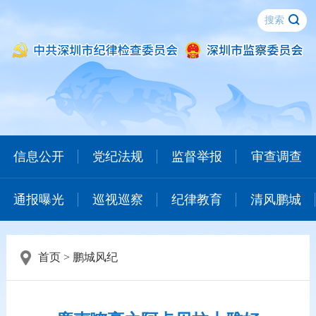
信息公开
党纪法规
监督举报
审查调查
通报曝光
巡视巡察
纪律教育
清风鹏城
首页
>
鹏城风纪