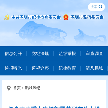
信息公开
党纪法规
监督举报
审查调查
通报曝光
巡视巡察
纪律教育
清风鹏城
首页
>
鹏城风纪