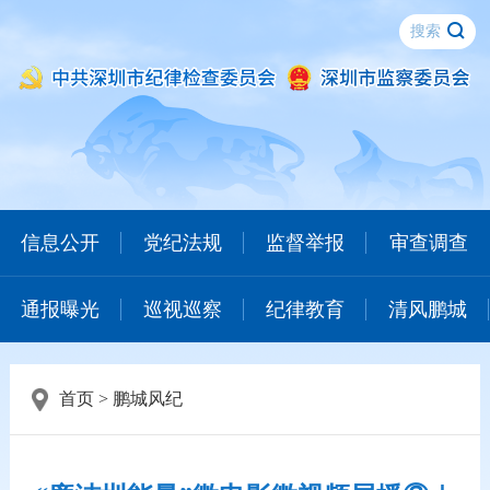
信息公开
党纪法规
监督举报
审查调查
通报曝光
巡视巡察
纪律教育
清风鹏城
首页
>
鹏城风纪