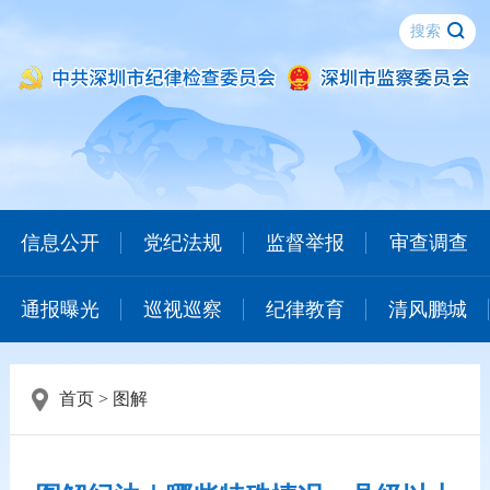
信息公开
党纪法规
监督举报
审查调查
通报曝光
巡视巡察
纪律教育
清风鹏城
首页
>
图解