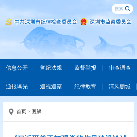
信息公开
党纪法规
监督举报
审查调查
通报曝光
巡视巡察
纪律教育
清风鹏城
首页
>
图解